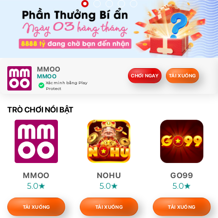
MMOO
CHƠI NGAY
TẢI XUỐNG
MMOO
Xác minh bằng Play
Protect
TRÒ CHƠI NỔI BẬT
MMOO
NOHU
GO99
5.0
5.0
5.0
TẢI XUỐNG
TẢI XUỐNG
TẢI XUỐNG